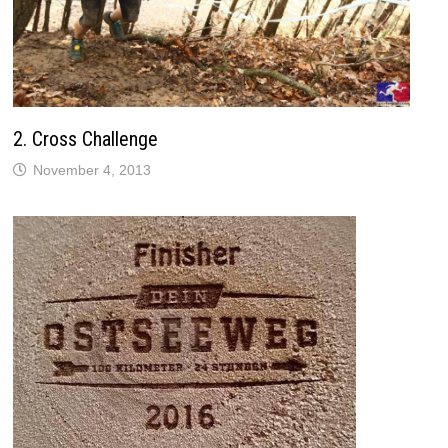
F
e
n
s
t
e
r
g
e
ö
f
2. Cross Challenge
f
n
November 4, 2013
e
t
)