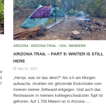
ARIZONA
/
ARIZONA TRAIL
/
USA
/
WANDERN
ARIZONA TRAIL – PART 9: WINTER IS STILL
HERE
Mai 15, 2021
il
d
„Herrje, was ist das denn?“ Als ich am Morgen
?
aufwache, strahlen mir glitzernde Eiskristalle vom
Inneren meiner Zeltwand entgegen. Und auch das
Restwasser in meinem kohlegeschwärzten Topf ist
gefroren. Auf 1.700 Metern ist in Arizona …