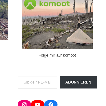
Folge mir auf komoot
Gib
ABONNIEREN
deine
E-
Mail-
Adresse
Instagram
YouTube
Facebook