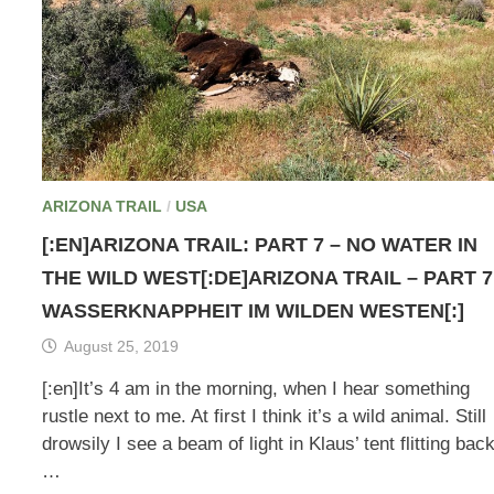
ARIZONA TRAIL
/
USA
[:EN]ARIZONA TRAIL: PART 7 – NO WATER IN
THE WILD WEST[:DE]ARIZONA TRAIL – PART 7
WASSERKNAPPHEIT IM WILDEN WESTEN[:]
August 25, 2019
[:en]It’s 4 am in the morning, when I hear something
rustle next to me. At first I think it’s a wild animal. Still
drowsily I see a beam of light in Klaus’ tent flitting bac
…