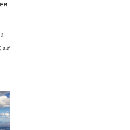
DER
ig
, auf