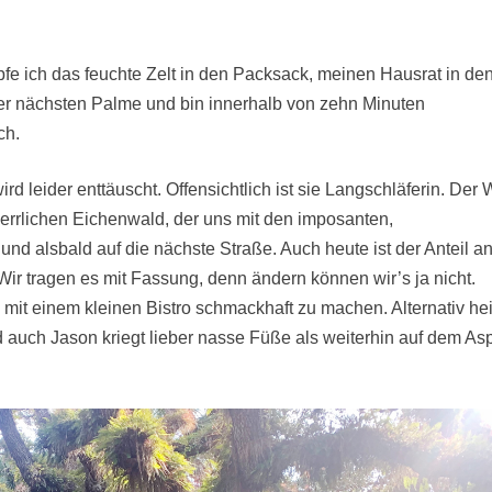
pfe ich das feuchte Zelt in den Packsack, meinen Hausrat in de
r nächsten Palme und bin innerhalb von zehn Minuten
ch.
d leider enttäuscht. Offensichtlich ist sie Langschläferin. Der
 herrlichen Eichenwald, der uns mit den imposanten,
nd alsbald auf die nächste Straße. Auch heute ist der Anteil a
 Wir tragen es mit Fassung, denn ändern können wir’s ja nicht.
l mit einem kleinen Bistro schmackhaft zu machen. Alternativ hei
 auch Jason kriegt lieber nasse Füße als weiterhin auf dem As