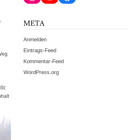
ein ...
n
META
Anmelden
Eintrags-Feed
 Weg
Kommentar-Feed
n
WordPress.org
ßt:
phalt