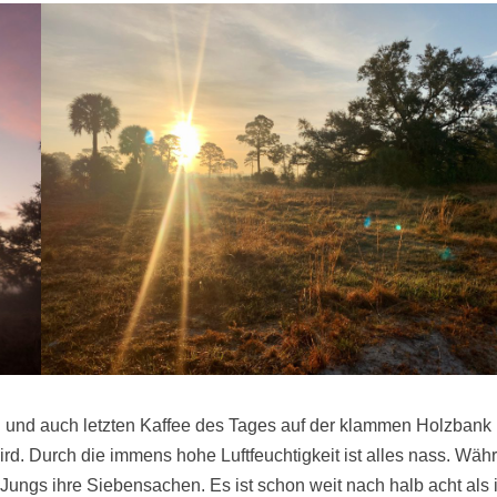
 und auch letzten Kaffee des Tages auf der klammen Holzbank
ird. Durch die immens hohe Luftfeuchtigkeit ist alles nass. Wäh
Jungs ihre Siebensachen. Es ist schon weit nach halb acht als 