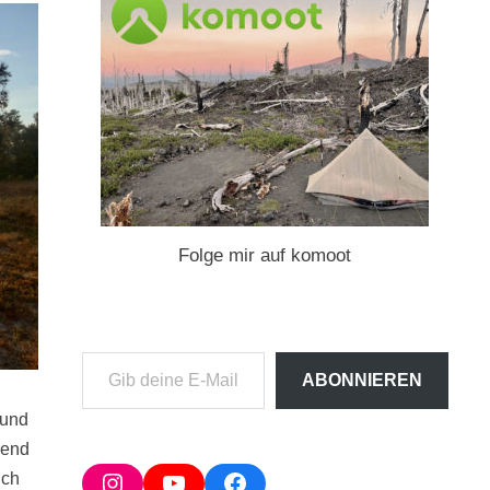
Folge mir auf komoot
Gib
ABONNIEREN
deine
E-
 und
Mail-
rend
Adresse
Instagram
YouTube
Facebook
ich