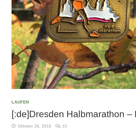
LAUFEN
[:de]Dresden Halbmarathon – E
Oktober 26, 2016
10