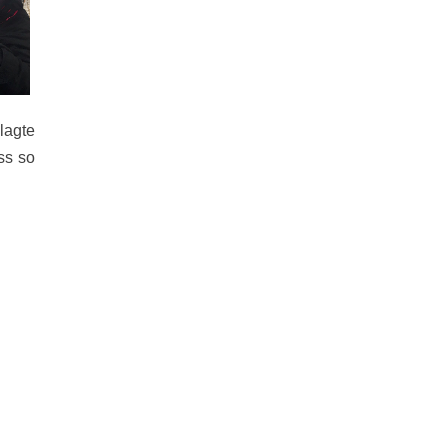
lagte
ss so