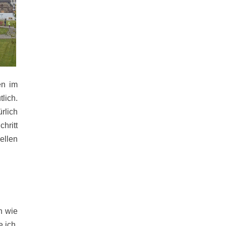
en im
lich.
rlich
hritt
ellen
n wie
 ich.