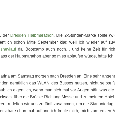
t, der
Dresden Halbmarathon
. Die 2-Stunden-Marke sollte (wi
entlich schon Mitte September klar, weil ich wieder auf zuv
isneylauf
da, Bootcamp auch noch… und keine Zeit für rich
. Dass der Halbmarathon aber so mies ablaufen würde, hätte ich
arina am Samstag morgen nach Dresden an. Eine sehr ange
tunden gemütlich das WLAN des Busses nutzen, nicht selbst f
ublich eigentlich, wenn man sich mal vor Augen hält, was di
ucksack über die Brücke Richtung Messe und zu meinem Hotel
treut rudelten wir uns zu fünft zusammen, um die Startunterlag
rschar schon mal auf und ich freute mich, mich zum ersten M