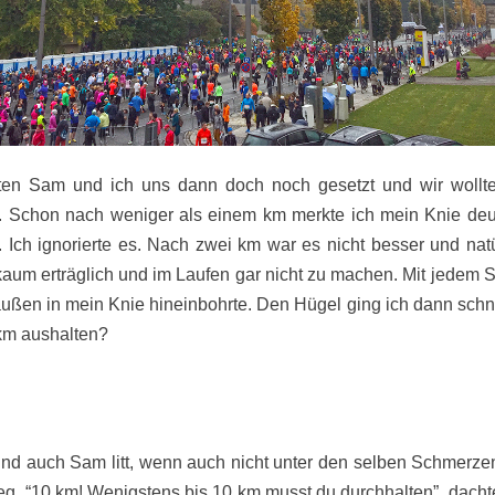
hatten Sam und ich uns dann doch noch gesetzt und wir wollt
 Schon nach weniger als einem km merkte ich mein Knie deut
Ich ignorierte es. Nach zwei km war es nicht besser und natü
aum erträglich und im Laufen gar nicht zu machen. Mit jedem Sc
außen in mein Knie hineinbohrte. Den Hügel ging ich dann schn
 km aushalten?
Und auch Sam litt, wenn auch nicht unter den selben Schmerze
eg. “10 km! Wenigstens bis 10 km musst du durchhalten”, dachte