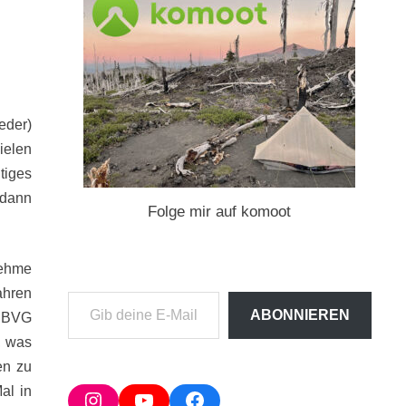
eder)
ielen
tiges
 dann
Folge mir auf komoot
nehme
ahren
Gib
ABONNIEREN
e BVG
deine
, was
E-
en zu
Mail-
al in
Adresse
Instagram
YouTube
Facebook