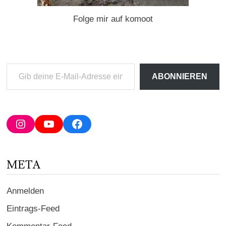
Folge mir auf komoot
Gib
ABONNIEREN
deine
E-
Mail-
Adresse
Instagram
YouTube
Facebook
ein ...
META
Anmelden
Eintrags-Feed