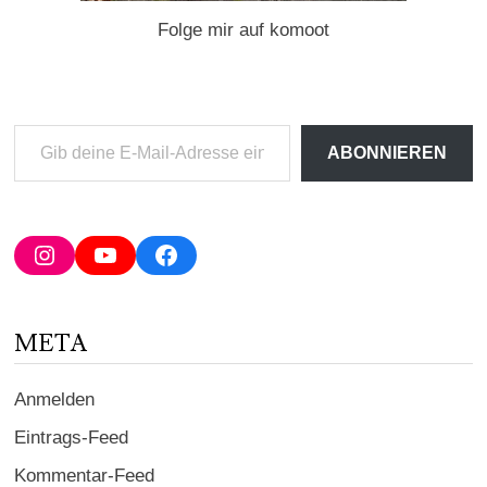
Folge mir auf komoot
Gib
ABONNIEREN
deine
E-
Mail-
Adresse
Instagram
YouTube
Facebook
ein ...
META
Anmelden
Eintrags-Feed
Kommentar-Feed