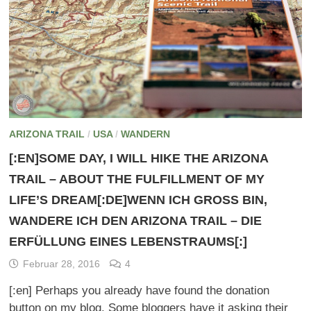
ARIZONA TRAIL
/
USA
/
WANDERN
[:EN]SOME DAY, I WILL HIKE THE ARIZONA
TRAIL – ABOUT THE FULFILLMENT OF MY
LIFE’S DREAM[:DE]WENN ICH GROSS BIN, W
ANDERE ICH DEN ARIZONA TRAIL – DIE E
RFÜLLUNG EINES LEBENSTRAUMS[:]
Februar 28, 2016
4
[:en] Perhaps you already have found the donation
button on my blog. Some bloggers have it asking their