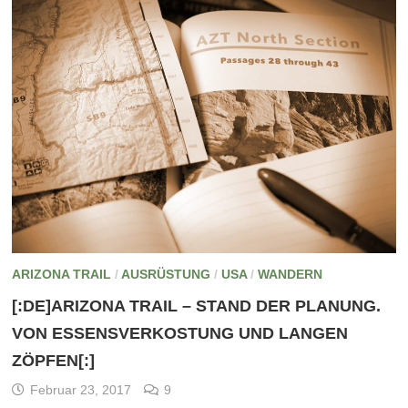
ARIZONA TRAIL
/
AUSRÜSTUNG
/
USA
/
WANDERN
[:DE]ARIZONA TRAIL – STAND DER PLANUNG.
VON ESSENSVERKOSTUNG UND LANGEN
ZÖPFEN[:]
Februar 23, 2017
9