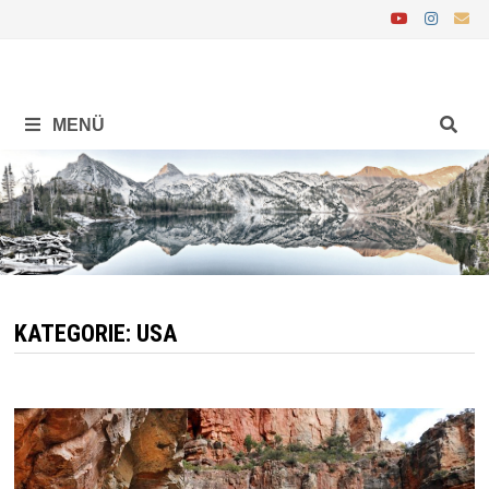
Zurück
zum
Inhalt
MENÜ
KATEGORIE:
USA