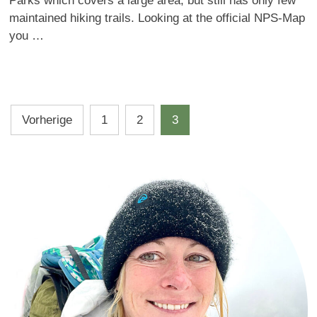
Parks which covers a large area, but still has only few
maintained hiking trails. Looking at the official NPS-Map
you …
Beitragsnavigation
Vorherige
1
2
3