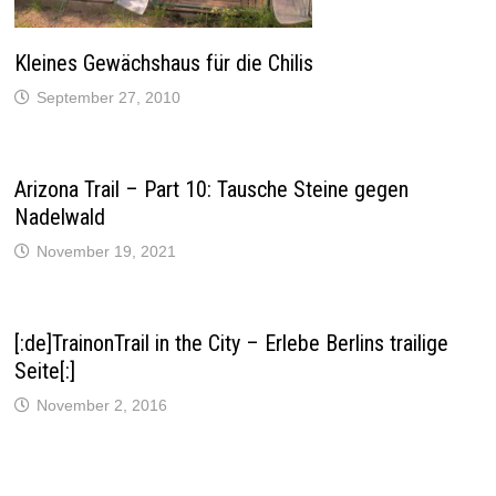
s
t
e
r
Kleines Gewächshaus für die Chilis
g
e
September 27, 2010
ö
f
f
n
e
t
Arizona Trail – Part 10: Tausche Steine gegen
)
Nadelwald
November 19, 2021
[:de]TrainonTrail in the City – Erlebe Berlins trailige
Seite[:]
November 2, 2016