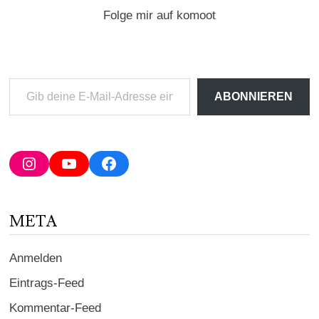
Folge mir auf komoot
Gib
ABONNIEREN
deine
E-
Mail-
Adresse
Instagram
YouTube
Facebook
ein ...
META
Anmelden
Eintrags-Feed
Kommentar-Feed