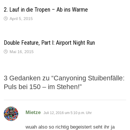
i
f
e
n
n
t
2. Lauf in die Tropen – Ab ins Warme
n
e
)
e
t
u
)
April 5, 2015
e
m
F
e
n
s
Double Feature, Part I: Airport Night Run
t
e
r
Mai 16, 2015
g
e
ö
f
f
n
3 Gedanken zu “
Canyoning Stuibenfälle:
e
t
)
Puls bei 150 – im Stehen!
”
sagt:
Mietze
Juli 12, 2016 um 5:10 p.m. Uhr
wuah also so richtig begeistert seht ihr ja