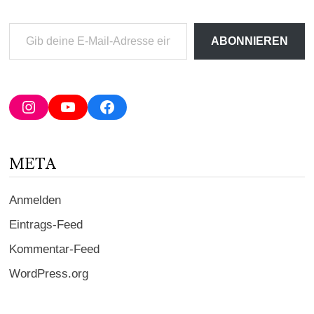
Gib
ABONNIEREN
deine
E-
Mail-
Adresse
Instagram
YouTube
Facebook
ein ...
META
Anmelden
Eintrags-Feed
Kommentar-Feed
WordPress.org