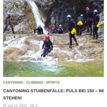
CANYONING
/
CLIMBING
/
SPORTS
CANYONING STUIBENFÄLLE: PULS BEI 150 – IM
STEHEN!
Juli 11, 2016
3