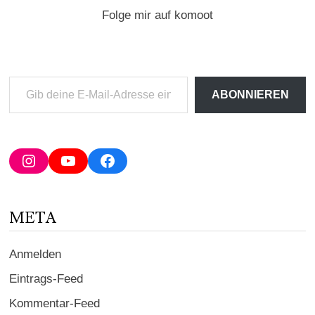
Folge mir auf komoot
Gib
ABONNIEREN
deine
E-
Mail-
Adresse
Instagram
YouTube
Facebook
ein ...
META
Anmelden
Eintrags-Feed
Kommentar-Feed