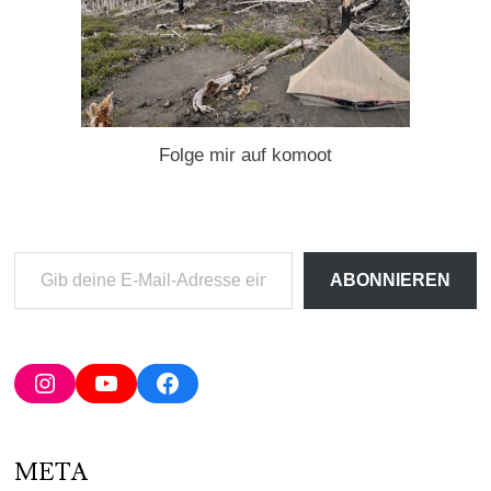
Folge mir auf komoot
Gib
ABONNIEREN
deine
E-
Mail-
Adresse
Instagram
YouTube
Facebook
ein ...
META