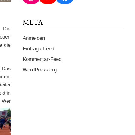
ein ...
META
. Die
zogen
Anmelden
a die
Eintrags-Feed
Kommentar-Feed
. Das
WordPress.org
r die
eiter
kt in
. Wer