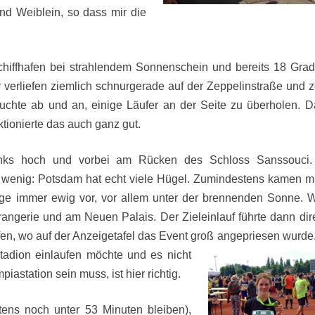
und Weiblein, so dass mir die
chiffhafen bei strahlendem Sonnenschein und bereits 18 Grad
r verliefen ziemlich schnurgerade auf
der Zeppelinstraße und 
suchte ab und an, einige Läufer an der Seite zu überholen. D
nktionierte das auch ganz gut.
nks hoch und vorbei am Rücken des Schloss Sanssouci
n wenig: Potsdam hat echt viele Hügel. Zumindestens kamen mi
ege immer ewig vor, vor allem unter der brennenden Sonne. W
rangerie und am Neuen Palais. Der Zieleinlauf führte dann dire
fen, wo auf der Anzeigetafel das Event groß angeprie
sen wurde
tadion einlaufen möchte und es nicht
iastation sein muss, ist hier richtig.
stens noch unter 53 Minuten bleiben),