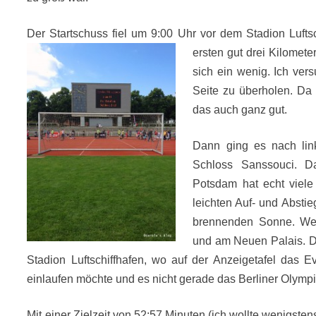
Der Startschuss fiel um 9:00 Uhr vor dem Stadion Lufts
ersten gut drei Kilomete
sich ein wenig. Ich v
ers
Seite zu überholen. Da di
das auch ganz gut.
Dann ging es nach li
Schloss Sanssouci. Da
Potsdam hat echt viel
leichten Auf- und Abstie
brennenden Sonne. Wei
und am Neuen Palais. Der
Stadion Luftschiffhafen, wo auf der Anzeigetafel das 
einlaufen möchte und es nicht gerade das Berliner Olympias
Mit einer Zielzeit von 52:57 Minuten (ich wollte wenigste