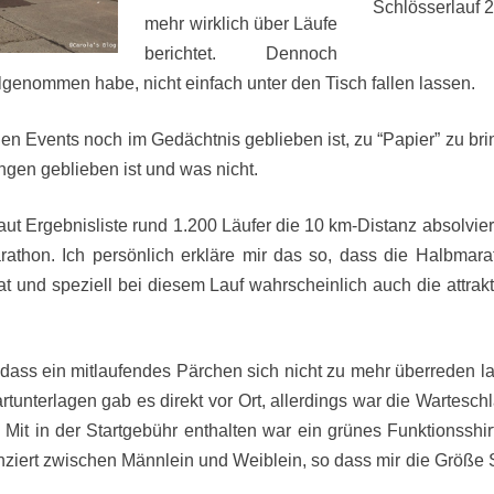
Schlösserlauf 
mehr wirklich über Läufe
berichtet. Dennoch
lgenommen habe, nicht einfach unter den Tisch fallen lassen.
en Events noch im Gedächtnis geblieben ist, zu “Papier” zu bri
en geblieben ist und was nicht.
ut Ergebnisliste rund 1.200 Läufer die 10 km-Distanz absolvier
athon. Ich persönlich erkläre mir das so, dass die Halbmara
 und speziell bei diesem Lauf wahrscheinlich auch die attrakt
, dass ein mitlaufendes Pärchen sich nicht zu mehr überreden l
tartunterlagen gab es direkt vor Ort, allerdings war die Wartesch
. Mit in der Startgebühr enthalten war ein grünes Funktionsshir
enziert zwischen Männlein und Weiblein, so dass mir die Größe S