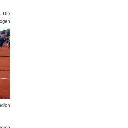
. Die
zogen
adion
meine