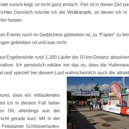
zurück liegt, ist nicht ganz einfach. Viel ist in dieser Zeit pa
richtet. Dennoch möchte ich die Wettkämpfe, an denen ich in
llen lassen.
en Events noch im Gedächtnis geblieben ist, zu “Papier” zu bri
en geblieben ist und was nicht.
ut Ergebnisliste rund 1.200 Läufer die 10 km-Distanz absolvier
athon. Ich persönlich erkläre mir das so, dass die Halbmara
t und speziell bei diesem Lauf wahrscheinlich auch die
attrak
rund, dass ein mitlaufendes
d ich in diesem Fall lieber
or Ort, allerdings war die
icht gerade kurz. Mit in der
s Potsdamer Schlösserlaufes.