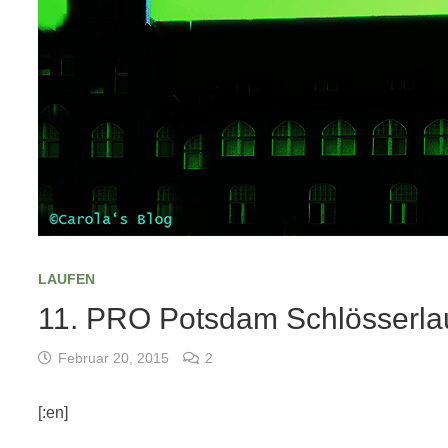
LAUFEN
11. PRO Potsdam Schlösserla
Februar 20, 2015
2
[:en]