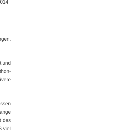
2014
ngen.
t und
thon-
ivere
assen
lange
t des
 viel