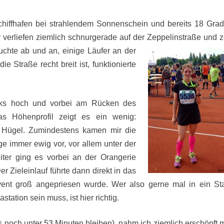
chiffhafen bei strahlendem Sonnenschein und bereits 18 Grad
r verliefen ziemlich schnurgerade auf
der Zeppelinstraße und 
uchte ab und an, einige Läufer an der
e Straße recht breit ist, funktionierte
nks hoch und vorbei am Rücken des
s Höhenprofil zeigt es ein wenig:
e Hügel. Zumindestens kamen mir die
ge immer ewig vor, vor allem unter der
ter ging es vorbei an der Orangerie
 Zieleinlauf führte dann direkt in das
Event groß angepriesen wurde. Wer also gerne mal in ein St
tation sein muss, ist hier richtig.
ns noch unter 53 Minuten bleiben), nahm ich ziemlich erschöpft 