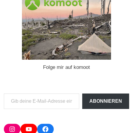
Folge mir auf komoot
Gib
ABONNIEREN
deine
E-
Mail-
Adresse
Instagram
YouTube
Facebook