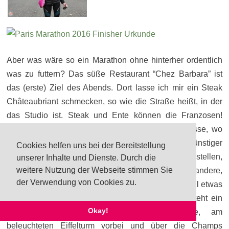
Aber was wäre so ein Marathon ohne hinterher ordentlich
was zu futtern? Das süße Restaurant “Chez Barbara” ist
das (erste) Ziel des Abends. Dort lasse ich mir ein Steak
Châteaubriant schmecken, so wie die Straße heißt, in der
das Studio ist. Steak und Ente können die Franzosen!
Danach geht es zu Fuß weiter in die Rue Princesse, wo
man gegen “Vorlage” seiner Medaille Drinks günstiger
Cookies helfen uns bei der Bereitstellung
bekommt. Bei 41.000 Finishern kann man sich vorstellen,
unserer Inhalte und Dienste. Durch die
weitere Nutzung der Webseite stimmen Sie
wie voll die Bars sind. Also fällt die Wahl auf eine andere,
der Verwendung von Cookies zu.
wo es zwar keinen Medaillenrabatt gibt, aber schnell etwas
zu essen und zu trinken. Am Ende des Abends steht ein
Okay!
langsamer Abendspaziergang an der Seine, am
beleuchteten Eiffelturm vorbei und über die Champs