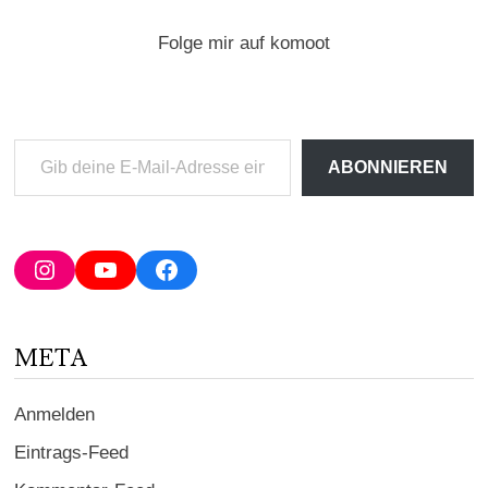
Folge mir auf komoot
Gib
ABONNIEREN
deine
E-
Mail-
Adresse
Instagram
YouTube
Facebook
ein ...
META
Anmelden
Eintrags-Feed