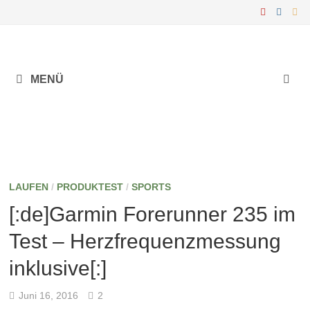
Zurück
zum
Inhalt
MENÜ
LAUFEN
/
PRODUKTEST
/
SPORTS
[:de]Garmin Forerunner 235 im
Test – Herzfrequenzmessung
inklusive[:]
Juni 16, 2016
2