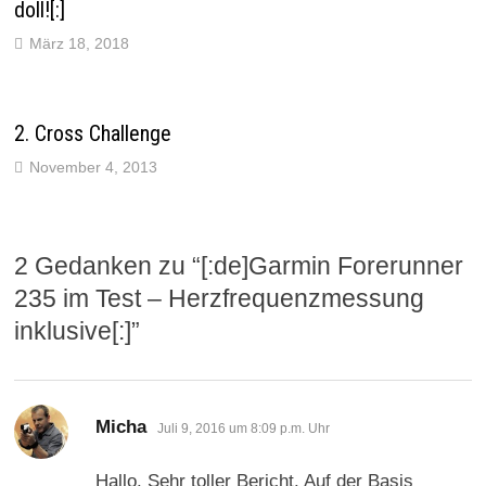
doll![:]
m
F
e
März 18, 2018
n
s
t
e
r
g
2. Cross Challenge
e
ö
f
November 4, 2013
f
n
e
t
)
2 Gedanken zu “
[:de]Garmin Forerunner
235 im Test – Herzfrequenzmessung
inklusive[:]
”
sagt:
Micha
Juli 9, 2016 um 8:09 p.m. Uhr
Hallo. Sehr toller Bericht. Auf der Basis