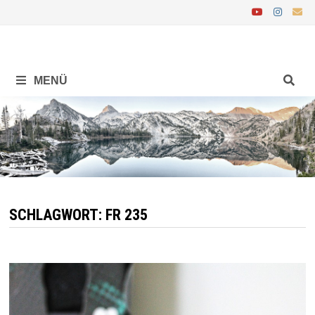
Zurück
zum
Inhalt
MENÜ
SCHLAGWORT:
FR 235