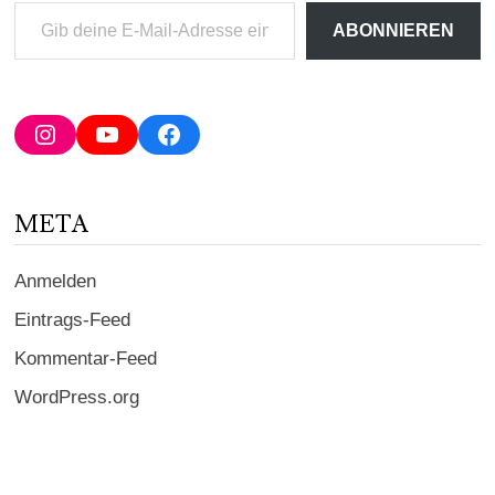
Gib
ABONNIEREN
deine
E-
Mail-
Adresse
Instagram
YouTube
Facebook
ein ...
META
Anmelden
Eintrags-Feed
Kommentar-Feed
WordPress.org