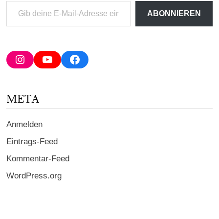
Gib
ABONNIEREN
deine
E-
Mail-
Adresse
Instagram
YouTube
Facebook
ein ...
META
Anmelden
Eintrags-Feed
Kommentar-Feed
WordPress.org