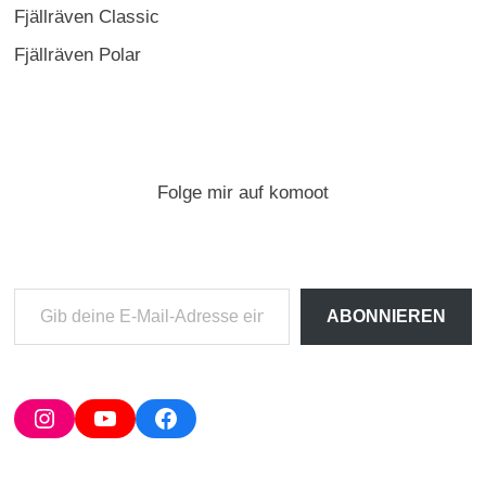
Fjällräven Classic
Fjällräven Polar
Folge mir auf komoot
Gib
ABONNIEREN
deine
E-
Mail-
Adresse
Instagram
YouTube
Facebook
ein ...