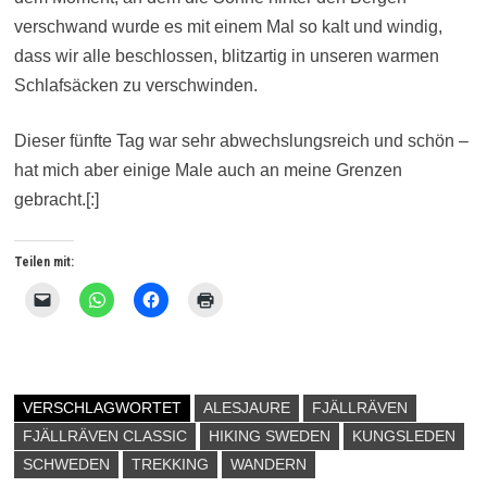
verschwand wurde es mit einem Mal so kalt und windig,
dass wir alle beschlossen, blitzartig in unseren warmen
Schlafsäcken zu verschwinden.
Dieser fünfte Tag war sehr abwechslungsreich und schön –
hat mich aber einige Male auch an meine Grenzen
gebracht.[:]
Teilen mit:
K
K
K
K
l
l
l
l
i
i
i
i
c
c
c
c
k
k
k
k
e
e
,
e
n
n
u
n
,
,
m
z
VERSCHLAGWORTET
ALESJAURE
FJÄLLRÄVEN
u
u
a
u
m
m
u
m
FJÄLLRÄVEN CLASSIC
HIKING SWEDEN
KUNGSLEDEN
e
a
f
A
i
u
F
u
SCHWEDEN
TREKKING
WANDERN
n
f
a
s
e
W
c
d