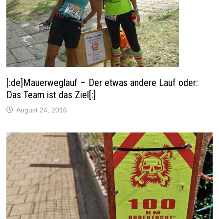
g
e
ö
f
f
n
e
t
)
[:de]Mauerweglauf – Der etwas andere Lauf oder:
Das Team ist das Ziel[:]
August 24, 2016