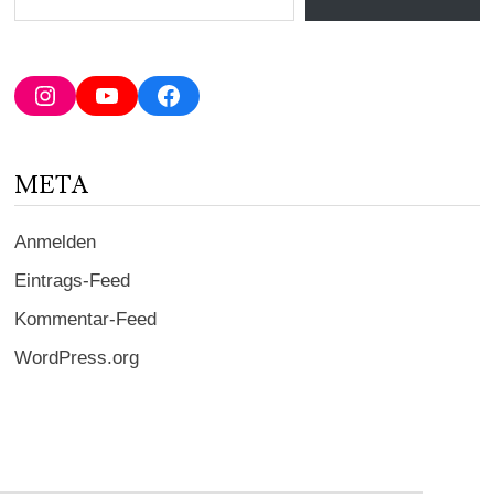
deine
E-
Mail-
Adresse
Instagram
YouTube
Facebook
ein ...
META
Anmelden
Eintrags-Feed
Kommentar-Feed
WordPress.org