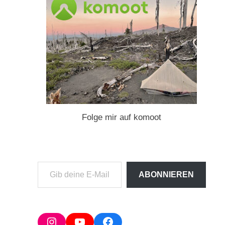
Folge mir auf komoot
Gib
ABONNIEREN
deine
E-
Mail-
Adresse
Instagram
YouTube
Facebook