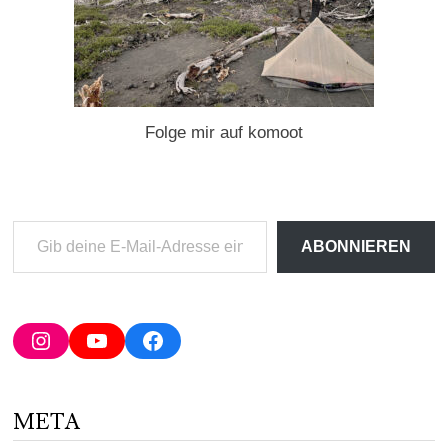
Folge mir auf komoot
Gib
ABONNIEREN
deine
E-
Mail-
Adresse
Instagram
YouTube
Facebook
ein ...
META