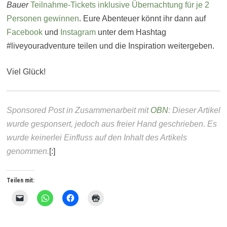
Bauer
Teilnahme-Tickets inklusive Übernachtung für je 2
Personen gewinnen
. Eure Abenteuer könnt ihr dann auf
Facebook
und
Instagram
unter dem Hashtag
#liveyouradventure teilen und die Inspiration weitergeben.
Viel Glück!
Sponsored Post in Zusammenarbeit mit
OBN
: Dieser Artikel
wurde gesponsert, jedoch aus freier Hand geschrieben. Es
wurde keinerlei Einfluss auf den Inhalt des Artikels
genommen.
[:]
Teilen mit:
K
K
K
K
l
l
l
l
i
i
i
i
c
c
c
c
k
k
k
k