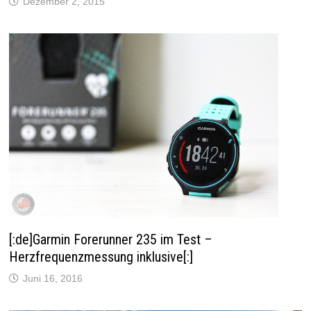
Dezember 2, 2015
)
[:de]Garmin Forerunner 235 im Test –
Herzfrequenzmessung inklusive[:]
Juni 16, 2016