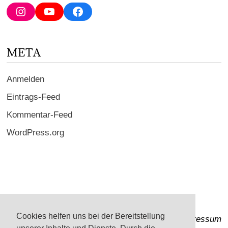
Adresse
Instagram
YouTube
Facebook
ein ...
META
Anmelden
Eintrags-Feed
Kommentar-Feed
WordPress.org
Cookies helfen uns bei der Bereitstellung
Impressum