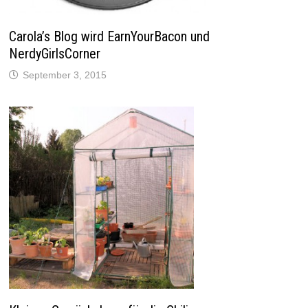
s
t
e
r
Carola’s Blog wird EarnYourBacon und
g
e
NerdyGirlsCorner
ö
f
September 3, 2015
f
n
e
t
)