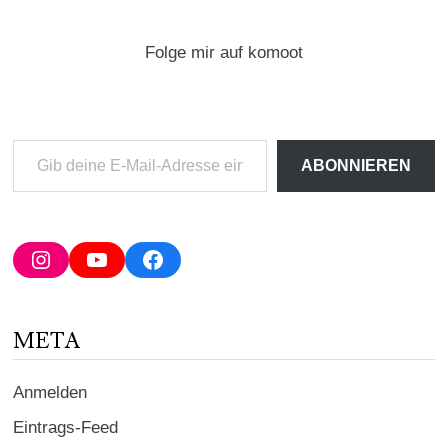
Folge mir auf komoot
Gib
ABONNIEREN
deine
E-
Mail-
Adresse
Instagram
YouTube
Facebook
ein ...
META
Anmelden
Eintrags-Feed