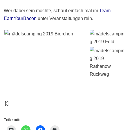
Wer dabei sein möchte, schaut einfach mal im
Team
EarnYourBacon
unter Veranstaltungen rein.
[:]
Teilen mit:
K
K
K
K