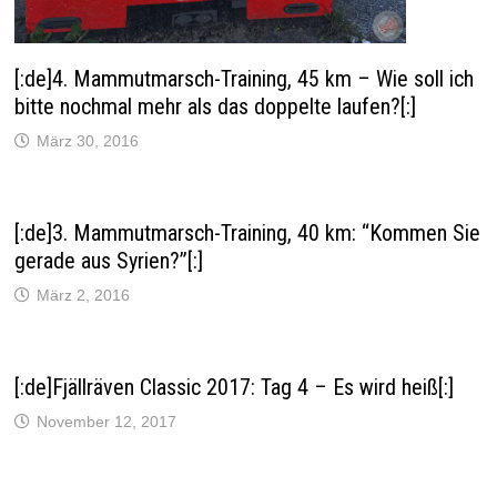
f
n
e
t
)
[:de]4. Mammutmarsch-Training, 45 km – Wie soll ich
bitte nochmal mehr als das doppelte laufen?[:]
März 30, 2016
[:de]3. Mammutmarsch-Training, 40 km: “Kommen Sie
gerade aus Syrien?”[:]
März 2, 2016
[:de]Fjällräven Classic 2017: Tag 4 – Es wird heiß[:]
November 12, 2017