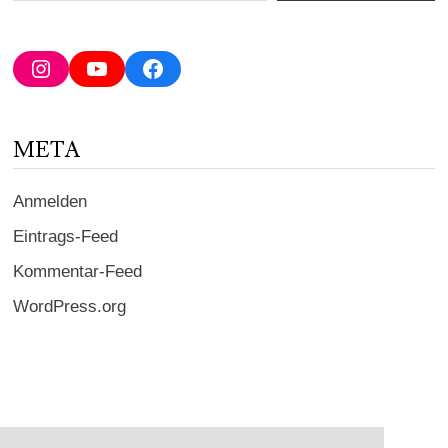
E-
Mail-
Adresse
Instagram
YouTube
Facebook
ein ...
META
Anmelden
Eintrags-Feed
Kommentar-Feed
WordPress.org