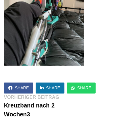
SHARE
SHARE
SHARE
Beitragsnavigation
Vorheriger
VORHERIGER BEITRAG
Beitrag:
Kreuzband nach 2
Wochen3