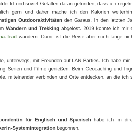
tdeckt und soviel Gefallen daran gefunden, dass ich regel
mlich gern und daher mache ich den Kalorien weiterhi
nstigen Outdooraktivitäten
den Garaus. In den letzten J
vem
Wandern und Trekking
abgelöst. 2019 konnte ich mir 
a-Trail
wandern. Damit ist die Reise aber noch lange nic
le, unterwegs, mit Freunden auf LAN-Parties. Ich habe mir
ang Serien und Filme genießen. Beim Geocaching und Ing
eale, miteinander verbinden und Orte entdecken, an die ich 
pondentin für Englisch und Spanisch
habe ich im dir
kerin-Systemintegration
begonnen.