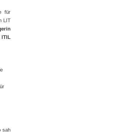
 für
n LIT
erin
m
ITIL
de
ür
o sah