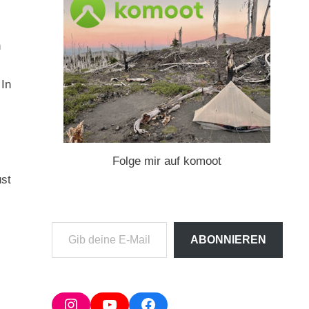
n
 In
Folge mir auf komoot
ust
Gib
ABONNIEREN
deine
E-
Mail-
Adresse
Instagram
YouTube
Facebook