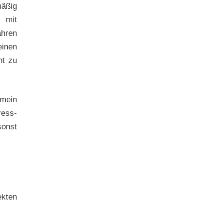
mäßig
n mit
ahren
einen
ht zu
 mein
ress-
sonst
ekten