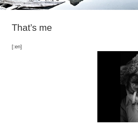
That’s me
[:en]