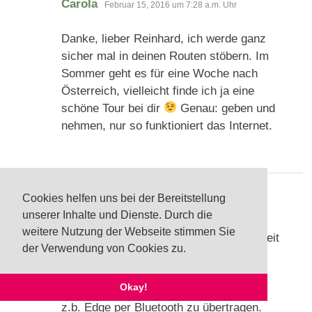
sagt:
Carola
Februar 15, 2016 um 7:28 a.m. Uhr
Danke, lieber Reinhard, ich werde ganz
sicher mal in deinen Routen stöbern. Im
Sommer geht es für eine Woche nach
Österreich, vielleicht finde ich ja eine
schöne Tour bei dir
Genau: geben und
nehmen, nur so funktioniert das Internet.
Cookies helfen uns bei der Bereitstellung
sagt:
mike-le
März 2, 2016 um 7:35 a.m. Uhr
unserer Inhalte und Dienste. Durch die
weitere Nutzung der Webseite stimmen Sie
Tolle Arbeit. Danke. Ich nutze GPSies seit
der Verwendung von Cookies zu.
Jahren am PC. Was immer noch
schmerzhaft fehlt ist die Möglichkeit
Okay!
Strecken vom iPhone/iPad auf Garmin
z.b. Edge per Bluetooth zu übertragen.