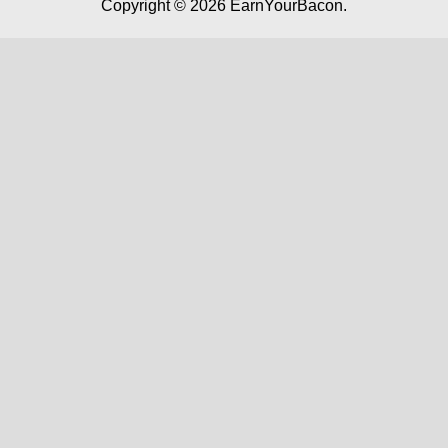
Copyright © 2026
EarnYourBacon
.