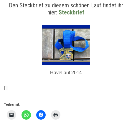
Den Steckbrief zu diesem schönen Lauf findet ihr
hier:
Steckbrief
Havellauf 2014
[:]
Teilen mit:
K
K
K
K
l
l
l
l
i
i
i
i
c
c
c
c
k
k
k
k