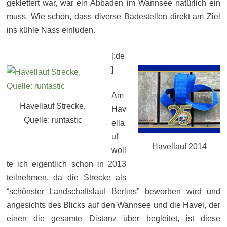
geklettert war, war ein Abbaden im Wannsee natürlich ein
muss. Wie schön, dass diverse Badestellen direkt am Ziel
ins kühle Nass einluden.
[:de
]
Am
Havellauf Strecke,
Hav
Quelle: runtastic
ella
uf
Havellauf 2014
woll
te ich eigentlich schon in 2013
teilnehmen, da die Strecke als
“schönster Landschaftslauf Berlins” beworben wird und
angesichts des Blicks auf den Wannsee und die Havel, der
einen die gesamte Distanz über begleitet, ist diese