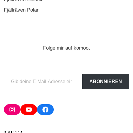
Fjällräven Polar
Folge mir auf komoot
Gib
ABONNIEREN
deine
E-
Mail-
Adresse
Instagram
YouTube
Facebook
ein ...