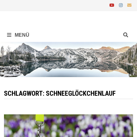
Zurück
zum
Inhalt
MENÜ
SCHLAGWORT:
SCHNEEGLÖCKCHENLAUF