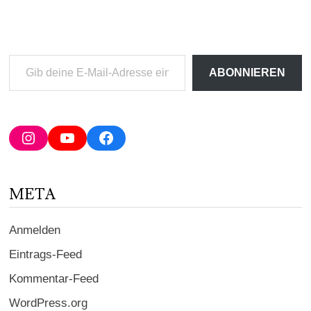
Gib
ABONNIEREN
deine
E-
Mail-
Adresse
Instagram
YouTube
Facebook
ein ...
META
Anmelden
Eintrags-Feed
Kommentar-Feed
WordPress.org