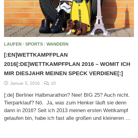
LAUFEN
/
SPORTS
/
WANDERN
[:EN]WETTKAMPFPLAN
2016[:DE]WETTKAMPFPLAN 2016 – WOMIT ICH
MIR DIESJAHR MEINEN SPECK VERDIENE[:]
Januar 5, 2016
10
[:de] Berliner Halbmarathon? Nee! BIG 25? Auch nicht.
Tierparklauf? Nö. Ja, was zum Henker läuft sie denn
dann in 2016? Seit ich 2013 meinen ersten Wettkampf
gelaufen bin, habe ich fast alle großen und kleineren …