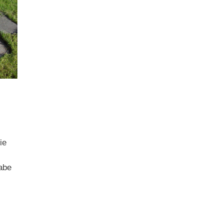
ie
abe