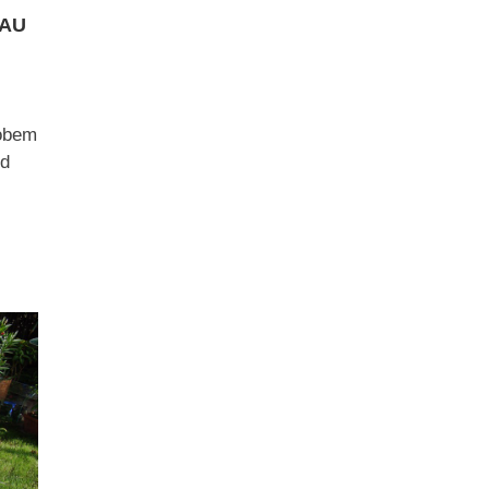
BAU
robem
nd