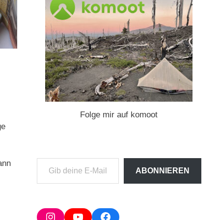
Folge mir auf komoot
ge
ann
Gib
ABONNIEREN
deine
E-
Mail-
Adresse
Instagram
YouTube
Facebook