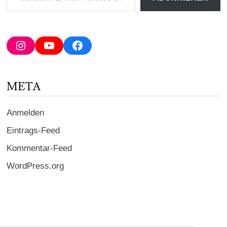
deine
E-
Mail-
Adresse
Instagram
YouTube
Facebook
ein ...
META
Anmelden
Eintrags-Feed
Kommentar-Feed
WordPress.org