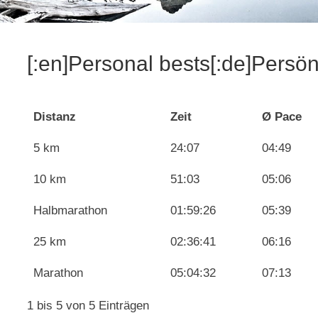
[:en]Personal bests[:de]Persön
Distanz
Zeit
Ø Pace
5 km
24:07
04:49
10 km
51:03
05:06
Halbmarathon
01:59:26
05:39
25 km
02:36:41
06:16
Marathon
05:04:32
07:13
1 bis 5 von 5 Einträgen