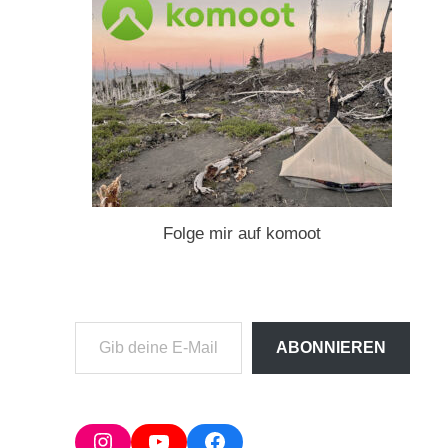
Folge mir auf komoot
Gib
ABONNIEREN
deine
E-
Mail-
Adresse
Instagram
YouTube
Facebook