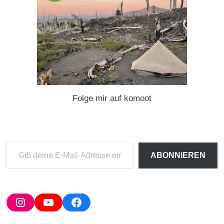
Folge mir auf komoot
Gib
ABONNIEREN
deine
E-
Mail-
Adresse
Instagram
YouTube
Facebook
ein ...