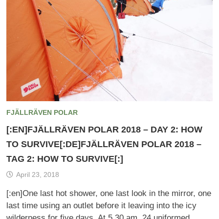
FJÄLLRÄVEN POLAR
[:EN]FJÄLLRÄVEN POLAR 2018 – DAY 2: HOW
TO SURVIVE[:DE]FJÄLLRÄVEN POLAR 2018 –
TAG 2: HOW TO SURVIVE[:]
April 23, 2018
[:en]One last hot shower, one last look in the mirror, one
last time using an outlet before it leaving into the icy
wilderness for five days. At 5.30 am, 24 uniformed