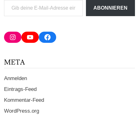
Gib
ABONNIEREN
deine
E-
Mail-
Adresse
Instagram
YouTube
Facebook
ein ...
META
Anmelden
Eintrags-Feed
Kommentar-Feed
WordPress.org