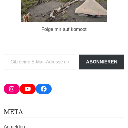
Folge mir auf komoot
Gib
ABONNIEREN
deine
E-
Mail-
Adresse
Instagram
YouTube
Facebook
ein ...
META
Anmelden