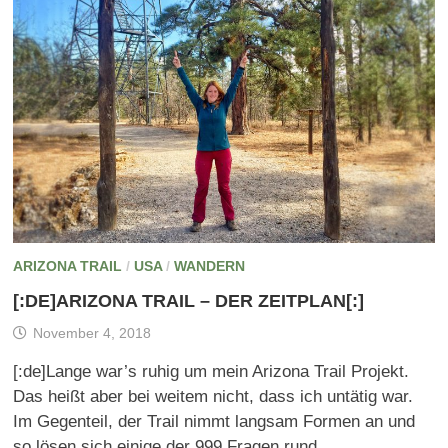
ARIZONA TRAIL
/
USA
/
WANDERN
[:DE]ARIZONA TRAIL – DER ZEITPLAN[:]
November 4, 2018
[:de]Lange war’s ruhig um mein Arizona Trail Projekt.
Das heißt aber bei weitem nicht, dass ich untätig war.
Im Gegenteil, der Trail nimmt langsam Formen an und
so lösen sich einige der 999 Fragen rund …