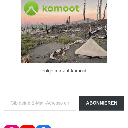
Folge mir auf komoot
Gib
ABONNIEREN
deine
E-
Mail-
Adresse