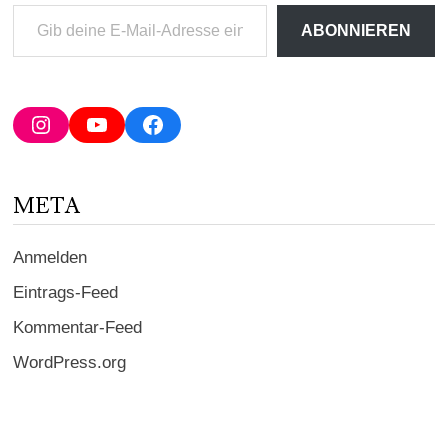
Gib
ABONNIEREN
deine
E-
Mail-
Adresse
Instagram
YouTube
Facebook
ein ...
META
Anmelden
Eintrags-Feed
Kommentar-Feed
WordPress.org