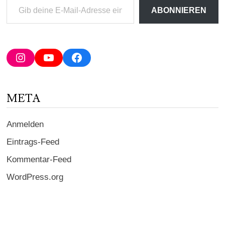
Gib
ABONNIEREN
deine
E-
Mail-
Adresse
Instagram
YouTube
Facebook
ein ...
META
Anmelden
Eintrags-Feed
Kommentar-Feed
WordPress.org