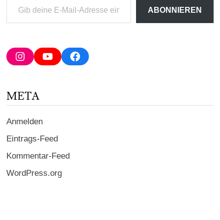
Gib
ABONNIEREN
deine
E-
Mail-
Adresse
Instagram
YouTube
Facebook
ein ...
META
Anmelden
Eintrags-Feed
Kommentar-Feed
WordPress.org