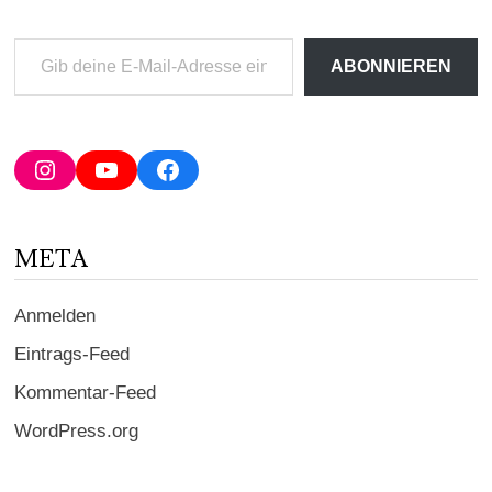
Gib
ABONNIEREN
deine
E-
Mail-
Adresse
Instagram
YouTube
Facebook
ein ...
META
Anmelden
Eintrags-Feed
Kommentar-Feed
WordPress.org