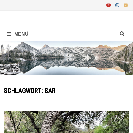
Zurück
zum
Inhalt
MENÜ
SCHLAGWORT:
SAR