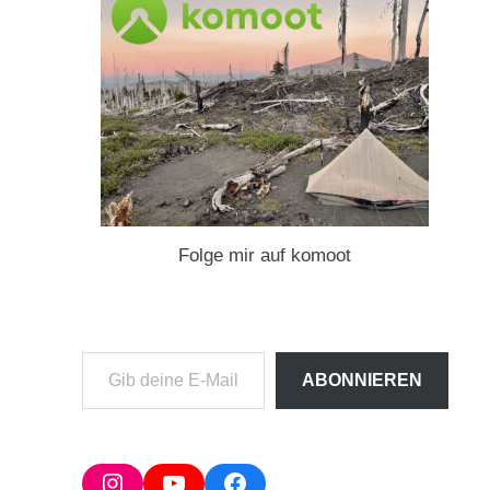
Folge mir auf komoot
Gib
ABONNIEREN
deine
E-
Mail-
Adresse
Instagram
YouTube
Facebook