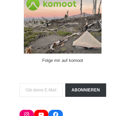
Folge mir auf komoot
Gib
ABONNIEREN
deine
E-
Mail-
Adresse
Instagram
YouTube
Facebook