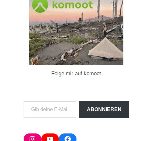
Folge mir auf komoot
Gib
ABONNIEREN
deine
E-
Mail-
Adresse
Instagram
YouTube
Facebook