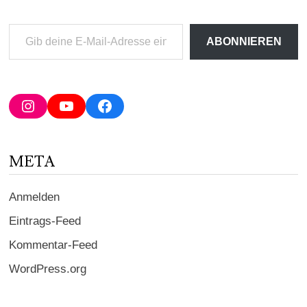
Gib
ABONNIEREN
deine
E-
Mail-
Adresse
Instagram
YouTube
Facebook
ein ...
META
Anmelden
Eintrags-Feed
Kommentar-Feed
WordPress.org