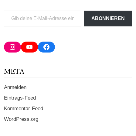
Gib
ABONNIEREN
deine
E-
Mail-
Adresse
Instagram
YouTube
Facebook
ein ...
META
Anmelden
Eintrags-Feed
Kommentar-Feed
WordPress.org