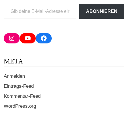
Gib
ABONNIEREN
deine
E-
Mail-
Adresse
Instagram
YouTube
Facebook
ein ...
META
Anmelden
Eintrags-Feed
Kommentar-Feed
WordPress.org