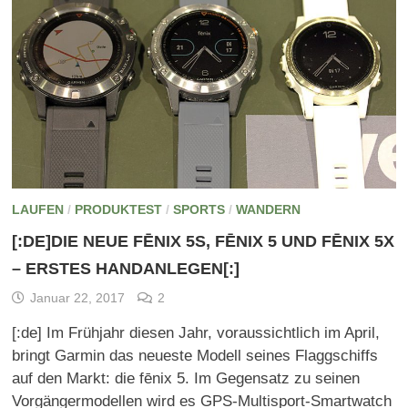
LAUFEN
/
PRODUKTEST
/
SPORTS
/
WANDERN
[:DE]DIE NEUE FĒNIX 5S, FĒNIX 5 UND FĒNIX 5X
– ERSTES HANDANLEGEN[:]
Januar 22, 2017
2
[:de] Im Frühjahr diesen Jahr, voraussichtlich im April,
bringt Garmin das neueste Modell seines Flaggschiffs
auf den Markt: die fēnix 5. Im Gegensatz zu seinen
Vorgängermodellen wird es GPS-Multisport-Smartwatch