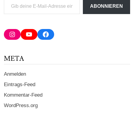
Gib
ABONNIEREN
deine
E-
Mail-
Adresse
Instagram
YouTube
Facebook
ein ...
META
Anmelden
Eintrags-Feed
Kommentar-Feed
WordPress.org