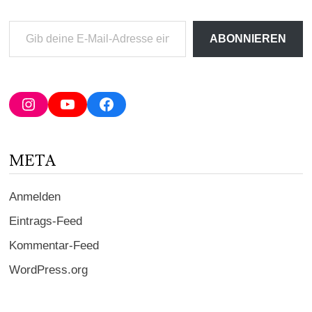
Gib
ABONNIEREN
deine
E-
Mail-
Adresse
Instagram
YouTube
Facebook
ein ...
META
Anmelden
Eintrags-Feed
Kommentar-Feed
WordPress.org