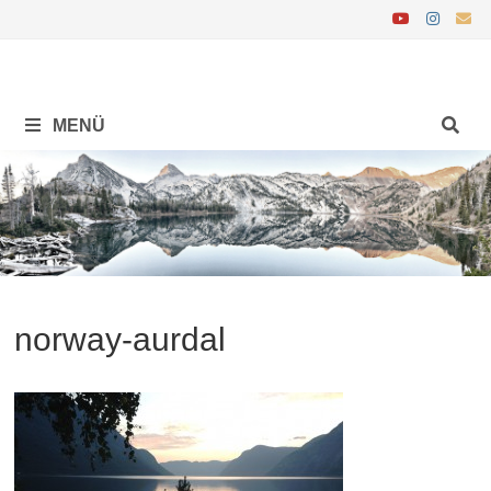
Zurück
zum
Inhalt
MENÜ
norway-aurdal