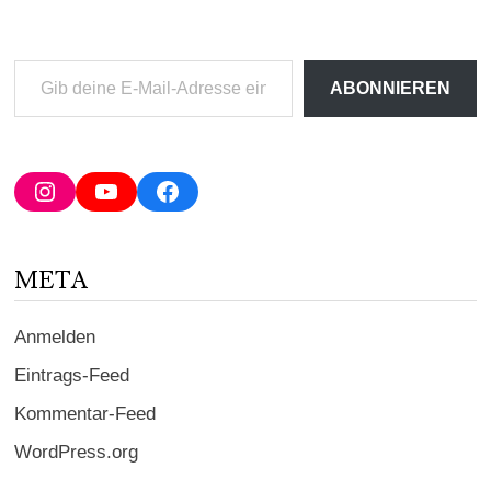
Gib
ABONNIEREN
deine
E-
Mail-
Adresse
Instagram
YouTube
Facebook
ein ...
META
Anmelden
Eintrags-Feed
Kommentar-Feed
WordPress.org