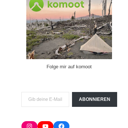
Folge mir auf komoot
Gib
ABONNIEREN
deine
E-
Mail-
Adresse
Instagram
YouTube
Facebook