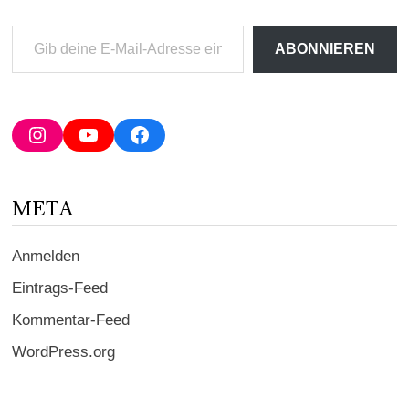
Gib
ABONNIEREN
deine
E-
Mail-
Adresse
Instagram
YouTube
Facebook
ein ...
META
Anmelden
Eintrags-Feed
Kommentar-Feed
WordPress.org