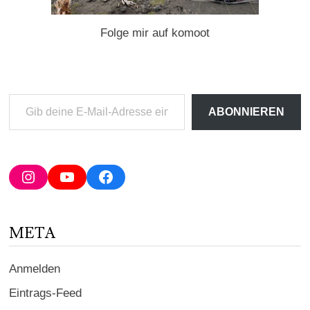
Folge mir auf komoot
Gib
ABONNIEREN
deine
E-
Mail-
Adresse
Instagram
YouTube
Facebook
ein ...
META
Anmelden
Eintrags-Feed